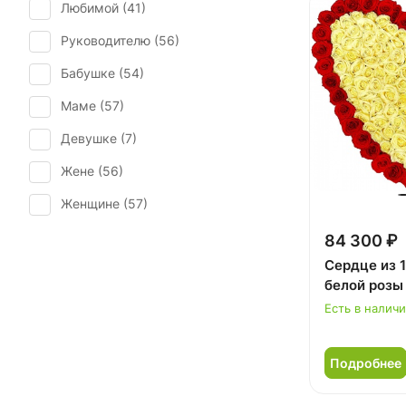
Любимой (
41
)
Татьянин день (
48
)
Руководителю (
56
)
Юбилей (
54
)
Бабушке (
54
)
Маме (
57
)
Девушке (
7
)
Жене (
56
)
Женщине (
57
)
Коллеге (
56
)
84 300 ₽
Сердце из 1
Мужчине (
5
)
белой розы
Подруге (
7
)
Есть в налич
Ребенку (
3
)
Подробнее
Сестре (
7
)