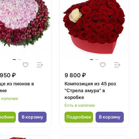
950 ₽
9 800 ₽
це из пионов в
Композиция из 45 роз
ине
"Стрела амура" в
коробке
в наличии
Есть в наличии
робнее
В корзину
Подробнее
В корзину