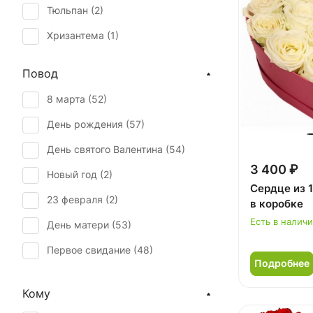
Тюльпан (
2
)
Хризантема (
1
)
Повод
8 марта (
52
)
День рождения (
57
)
День святого Валентина (
54
)
3 400 ₽
Новый год (
2
)
Сердце из 
23 февраля (
2
)
в коробке
Есть в налич
День матери (
53
)
Первое свидание (
48
)
Подробнее
Рождение ребенка (
55
)
Кому
Рождество (
1
)