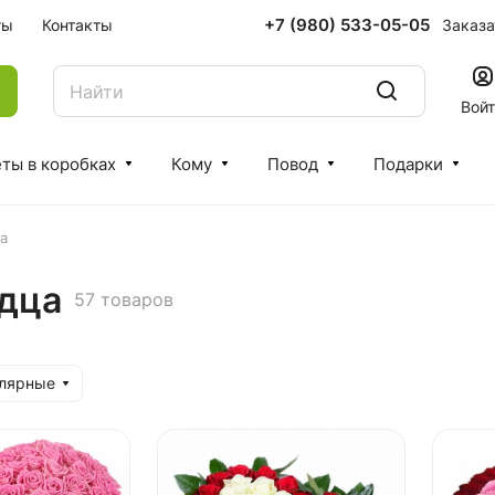
+7 (980) 533-05-05
Заказа
ты
Контакты
Вой
ты в коробках
Кому
Повод
Подарки
а
рдца
57 товаров
улярные