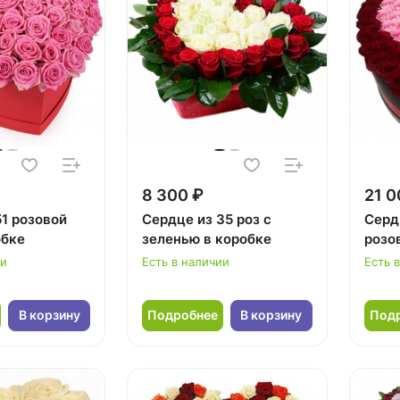
8 300 ₽
21 0
51 розовой
Сердце из 35 роз с
Серд
обке
зеленью в коробке
розо
ии
Есть в наличии
Есть 
В корзину
Подробнее
В корзину
Под