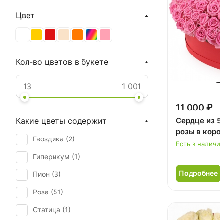
Цвет
Кол-во цветов в букете
11 000 ₽
Сердце из 
Какие цветы содержит
розы в кор
Гвоздика (
2
)
Есть в налич
Гиперикум (
1
)
Подробнее
Пион (
3
)
Роза (
51
)
Статица (
1
)