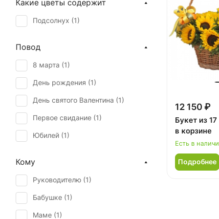
Какие цветы содержит
Подсолнух (
1
)
Повод
8 марта (
1
)
День рождения (
1
)
День святого Валентина (
1
)
12 150 ₽
Первое свидание (
1
)
Букет из 1
в корзине
Юбилей (
1
)
Есть в налич
Кому
Подробнее
Руководителю (
1
)
Бабушке (
1
)
Маме (
1
)