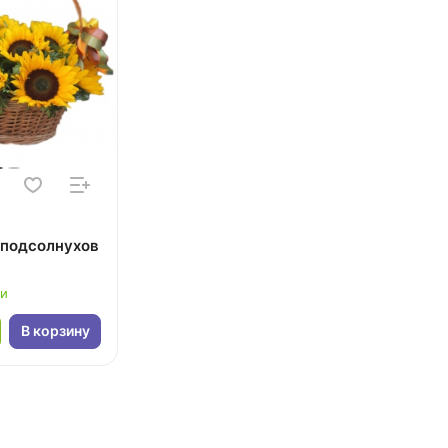
7 подсолнухов
ии
В корзину