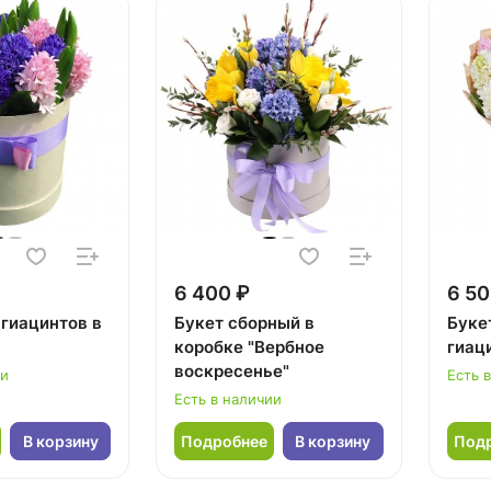
6 400 ₽
6 50
 гиацинтов в
Букет сборный в
Букет
коробке "Вербное
гиац
воскресенье"
ии
Есть 
Есть в наличии
В корзину
Подробнее
В корзину
Под