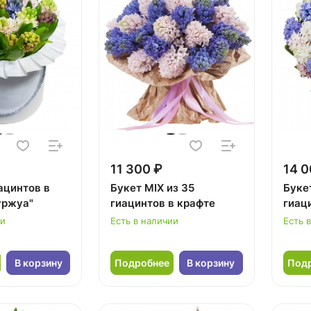
11 300 ₽
14 0
ацинтов в
Букет MIX из 35
Букет
уржуа"
гиацинтов в крафте
гиац
ии
Есть в наличии
Есть 
В корзину
Подробнее
В корзину
Под