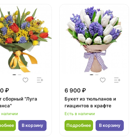
0 ₽
6 900 ₽
т сборный "Луга
Букет из тюльпанов и
анса"
гиацинтов в крафте
в наличии
Есть в наличии
робнее
В корзину
Подробнее
В корзину