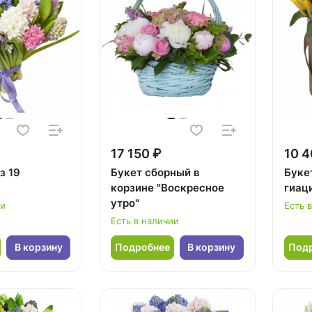
17 150 ₽
10 4
з 19
Букет сборный в
Буке
корзине "Воскресное
гиац
утро"
ии
Есть 
Есть в наличии
В корзину
Подробнее
В корзину
Под