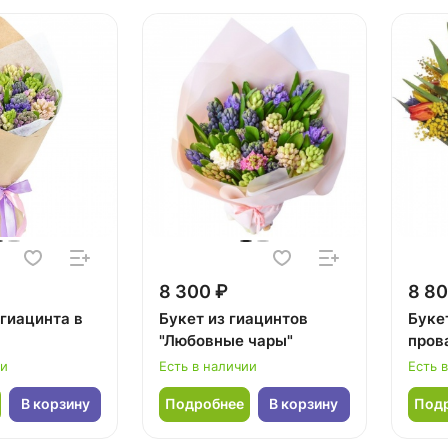
8 300 ₽
8 80
 гиацинта в
Букет из гиацинтов
Буке
"Любовные чары"
пров
ии
Есть в наличии
Есть 
В корзину
Подробнее
В корзину
Под