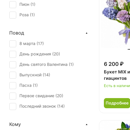
Пион (
1
)
Роза (
1
)
Роза кустовая (
1
)
Повод
Тюльпан (
5
)
8 марта (
17
)
Эустома (
1
)
День рождения (
20
)
6 200 ₽
День святого Валентина (
1
)
Букет MIX и
Выпускной (
14
)
гиацинтов
Пасха (
1
)
Есть в налич
Первое свидание (
20
)
Подробнее
Последний звонок (
14
)
Рождение ребенка (
1
)
Кому
Юбилей (
16
)