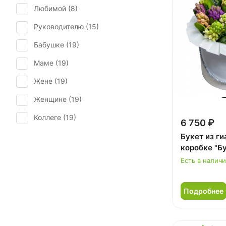
Любимой (
8
)
Руководителю (
15
)
Бабушке (
19
)
Маме (
19
)
Жене (
19
)
Женщине (
19
)
Коллеге (
19
)
6 750 ₽
Мужчине (
1
)
Букет из ги
коробке "Б
Ребенку (
16
)
Есть в налич
Подробнее