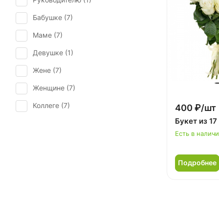
Рождество (
2
)
Бабушке (
7
)
Татьянин день (
7
)
Маме (
7
)
Девушке (
1
)
Жене (
7
)
Женщине (
7
)
Коллеге (
7
)
400 ₽/шт
Букет из 17
Мужчине (
2
)
Есть в налич
Подруге (
1
)
Ребенку (
7
)
Подробнее
Сестре (
1
)