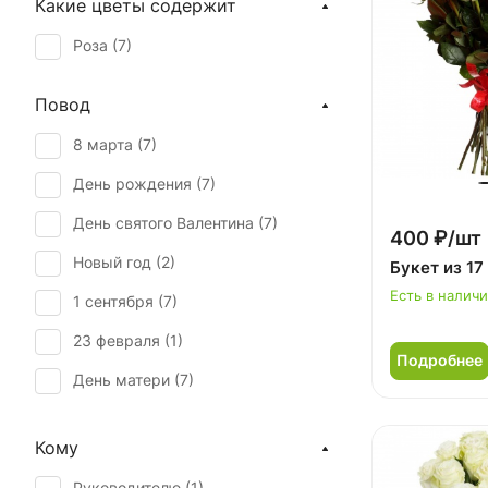
Какие цветы содержит
Роза (
7
)
Повод
8 марта (
7
)
День рождения (
7
)
День святого Валентина (
7
)
400 ₽/шт
Новый год (
2
)
Букет из 17
Есть в налич
1 сентября (
7
)
23 февраля (
1
)
Подробнее
День матери (
7
)
День учителя (
7
)
Кому
Первое свидание (
7
)
Руководителю (
1
)