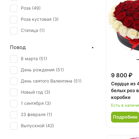
Роза (
49
)
Роза кустовая (
3
)
Статица (
1
)
Повод
8 марта (
51
)
День рождения (
51
)
9 800 ₽
День святого Валентина (
51
)
Сердце из 
белых роз 
Новый год (
3
)
коробке
1 сентября (
3
)
Есть в налич
23 февраля (
1
)
Подробнее
Выпускной (
42
)
День матери (
51
)