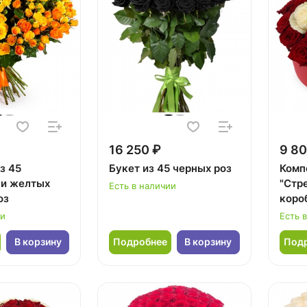
16 250 ₽
9 80
з 45
Букет из 45 черных роз
Комп
 и желтых
"Стр
Есть в наличии
оз
коро
ии
Есть 
В корзину
Подробнее
В корзину
Под