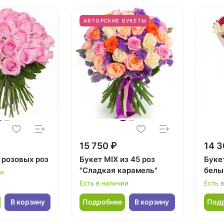
АВТОРСКИЕ БУКЕТЫ
15 750 ₽
14 3
 розовых роз
Букет MIX из 45 роз
Буке
"Сладкая карамель"
белы
ии
Есть в наличии
Есть 
В корзину
Подробнее
В корзину
Под