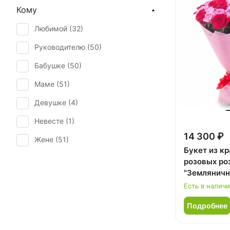
Кому
День учителя (
42
)
Любимой (
32
)
Первое свидание (
51
)
Руководителю (
50
)
Последний звонок (
39
)
Бабушке (
50
)
Рождение ребенка (
33
)
Маме (
51
)
Рождество (
3
)
Девушке (
4
)
Свадьба (
4
)
Невесте (
1
)
Татьянин день (
51
)
14 300 ₽
Жене (
51
)
Траур (
1
)
Букет из к
Женщине (
51
)
розовых ро
Юбилей (
49
)
"Земляничн
Коллеге (
50
)
Есть в налич
Мужчине (
5
)
Подробнее
Подруге (
4
)