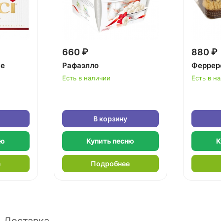
660 ₽
880 ₽
ке
Рафаэлло
Феррер
Есть в наличии
Есть в н
В корзину
ню
Купить песню
К
е
Подробнее