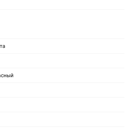
та
асный