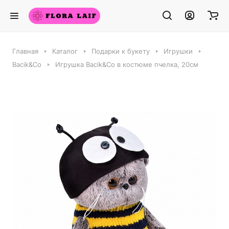
Главная
Каталог
Подарки к букету
Игрушки
Bacik&Co
Игрушка Bacik&Co в костюме пчелка, 20см