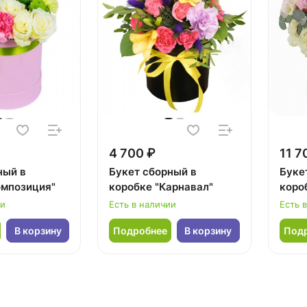
4 700 ₽
11 7
ный в
Букет сборный в
Буке
омпозиция"
коробке "Карнавал"
коро
ии
Есть в наличии
Есть 
В корзину
Подробнее
В корзину
Под