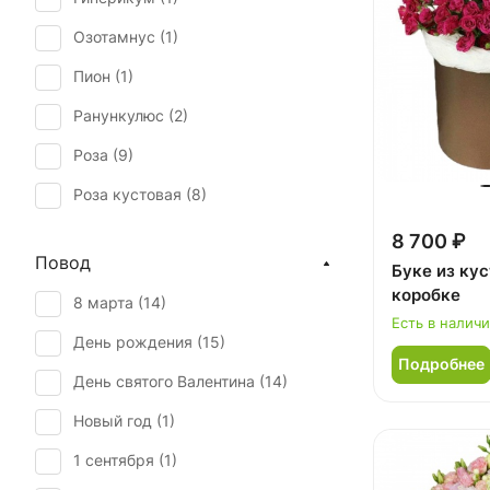
Озотамнус (
1
)
Пион (
1
)
Ранункулюс (
2
)
Роза (
9
)
Роза кустовая (
8
)
Тюльпан (
1
)
8 700 ₽
Повод
Буке из кус
Фрезия (
2
)
коробке
8 марта (
14
)
Хризантема (
3
)
Есть в налич
День рождения (
15
)
Эустома (
2
)
Подробнее
День святого Валентина (
14
)
Новый год (
1
)
1 сентября (
1
)