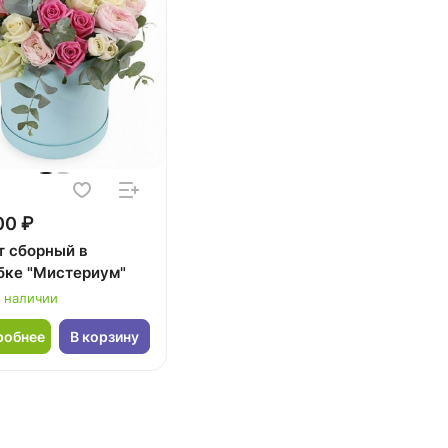
00 ₽
т сборный в
бке "Мистериум"
в наличии
робнее
В корзину