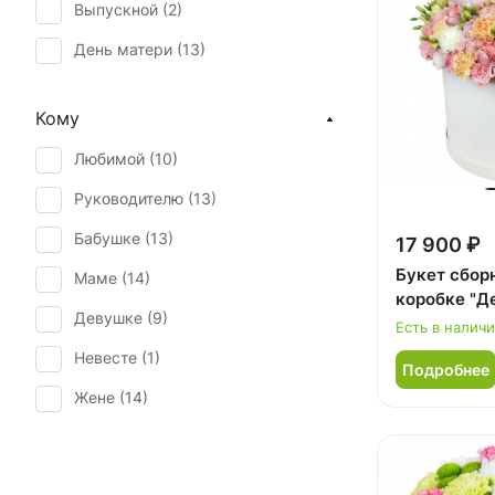
Выпускной (
2
)
День матери (
13
)
День учителя (
6
)
Кому
Первое свидание (
15
)
Любимой (
10
)
Последний звонок (
1
)
Руководителю (
13
)
Рождение ребенка (
6
)
Бабушке (
13
)
17 900 ₽
Рождество (
1
)
Букет сбор
Маме (
14
)
Свадьба (
1
)
коробке "Д
Девушке (
9
)
Татьянин день (
11
)
Есть в налич
Невесте (
1
)
Юбилей (
13
)
Подробнее
Жене (
14
)
Женщине (
13
)
Коллеге (
14
)