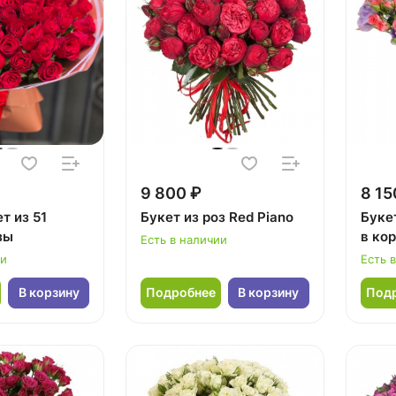
9 800 ₽
8 15
т из 51
Букет из роз Red Piano
Буке
зы
в ко
Есть в наличии
ии
Есть 
В корзину
Подробнее
В корзину
Под