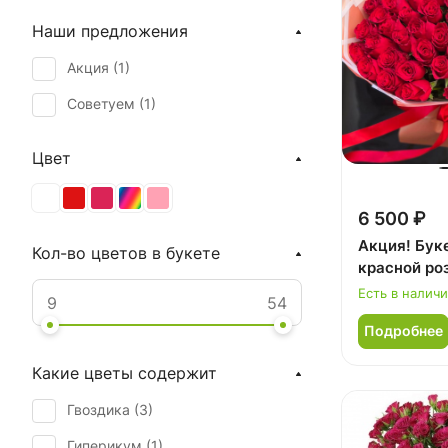
Наши предложения
Акция (
1
)
Советуем (
1
)
Цвет
6 500 ₽
Акция! Буке
Кол-во цветов в букете
красной ро
Есть в налич
Подробнее
Какие цветы содержит
Гвоздика (
3
)
Гиперикум (
1
)