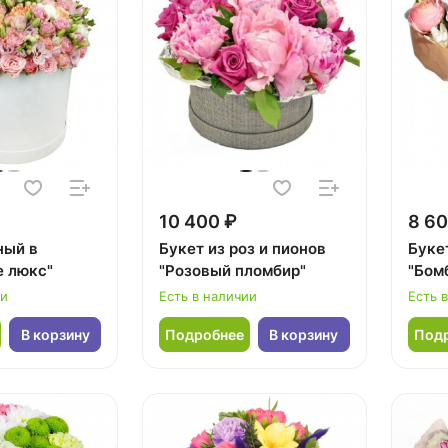
10 400 ₽
8 60
ный в
Букет из роз и пионов
Буке
е люкс"
"Розовый пломбир"
"Бом
ии
Есть в наличии
Есть 
В корзину
Подробнее
В корзину
Под