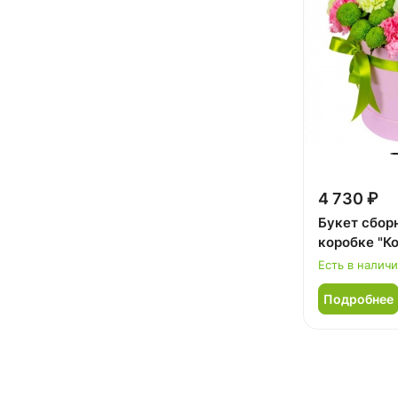
Мужчине (
1
)
Подруге (
8
)
Ребенку (
4
)
Сестре (
8
)
4 730 ₽
Букет сбор
коробке "К
Есть в налич
Подробнее