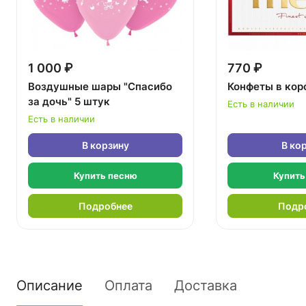
1 000 ₽
770 ₽
Воздушные шары "Спасибо
Конфеты в кор
за дочь" 5 штук
Есть в наличии
Есть в наличии
В корзину
В ко
Купить песню
Купить
Подробнее
Подр
Описание
Оплата
Доставка