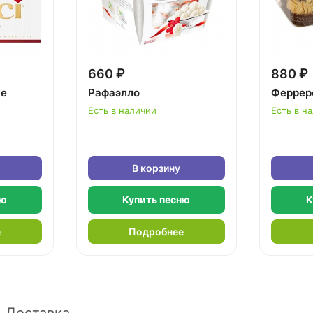
660 ₽
880 ₽
ке
Рафаэлло
Феррер
Есть в наличии
Есть в н
В корзину
ню
Купить песню
К
е
Подробнее