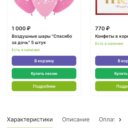
1 000 ₽
770 ₽
Воздушные шары "Спасибо
Конфеты в кор
за дочь" 5 штук
Есть в наличии
Есть в наличии
В корзину
В ко
Купить песню
Купить
Подробнее
Подр
Характеристики
Описание
Оплата