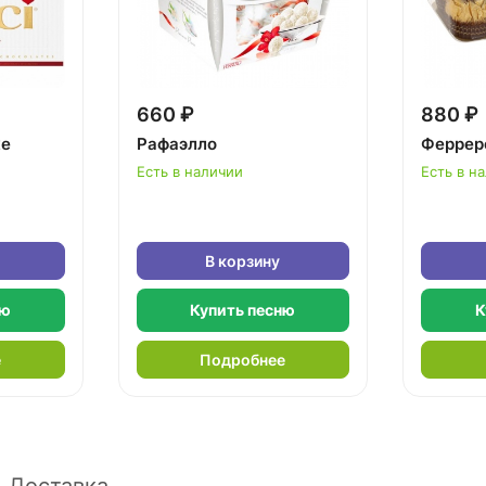
660 ₽
880 ₽
ке
Рафаэлло
Феррер
Есть в наличии
Есть в н
В корзину
ню
Купить песню
К
е
Подробнее