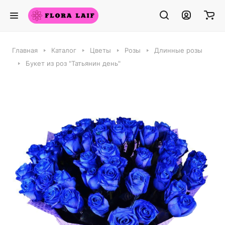
Главная
Каталог
Цветы
Розы
Длинные розы
Букет из роз "Татьянин день"