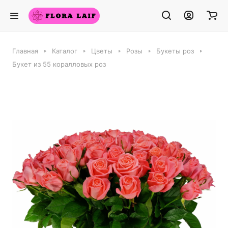
Главная
Каталог
Цветы
Розы
Букеты роз
Букет из 55 коралловых роз