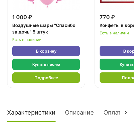
1 000 ₽
770 ₽
Воздушные шары "Спасибо
Конфеты в кор
за дочь" 5 штук
Есть в наличии
Есть в наличии
В корзину
В ко
Купить песню
Купить
Подробнее
Подр
Характеристики
Описание
Оплата