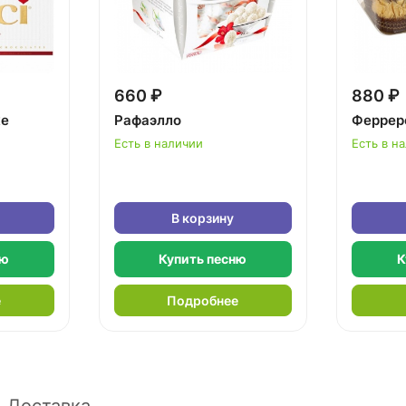
660 ₽
880 ₽
ке
Рафаэлло
Феррер
Есть в наличии
Есть в н
В корзину
ню
Купить песню
К
е
Подробнее