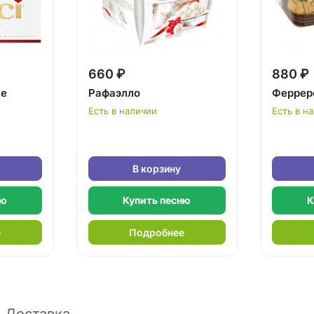
660 ₽
880 ₽
ке
Рафаэлло
Феррер
Есть в наличии
Есть в н
В корзину
ню
Купить песню
К
е
Подробнее