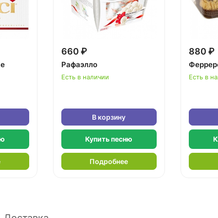
660 ₽
880 ₽
ке
Рафаэлло
Феррер
Есть в наличии
Есть в н
В корзину
ню
Купить песню
К
е
Подробнее