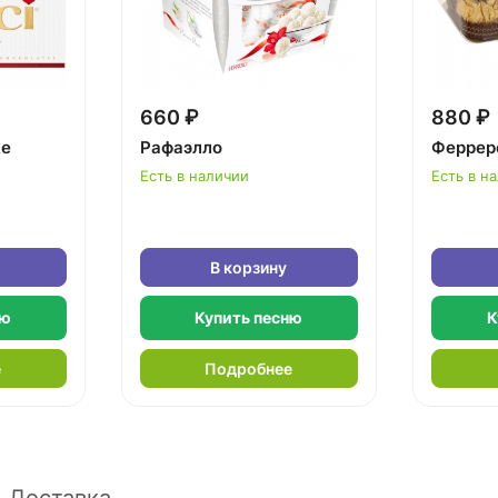
660 ₽
880 ₽
ке
Рафаэлло
Феррер
Есть в наличии
Есть в н
В корзину
ню
Купить песню
К
е
Подробнее