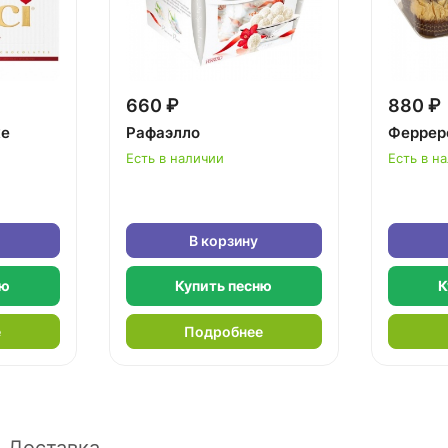
660 ₽
880 ₽
ке
Рафаэлло
Феррер
Есть в наличии
Есть в н
В корзину
ню
Купить песню
К
е
Подробнее