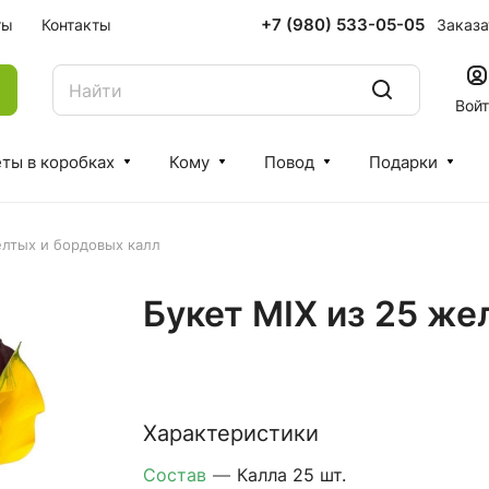
+7 (980) 533-05-05
Заказа
ты
Контакты
Вой
ты в коробках
Кому
Повод
Подарки
елтых и бордовых калл
Букет MIX из 25 же
Характеристики
Состав
—
Калла 25 шт.