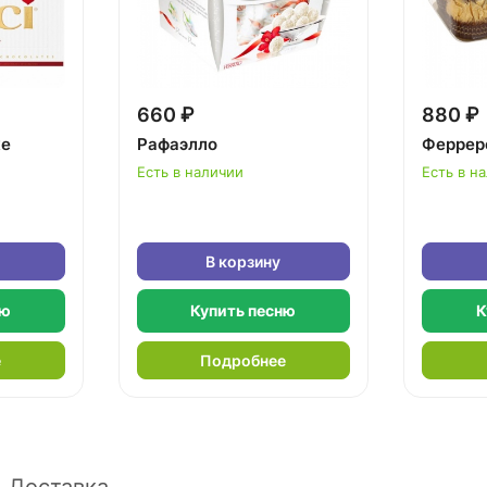
660 ₽
880 ₽
ке
Рафаэлло
Феррер
Есть в наличии
Есть в н
В корзину
ню
Купить песню
К
е
Подробнее