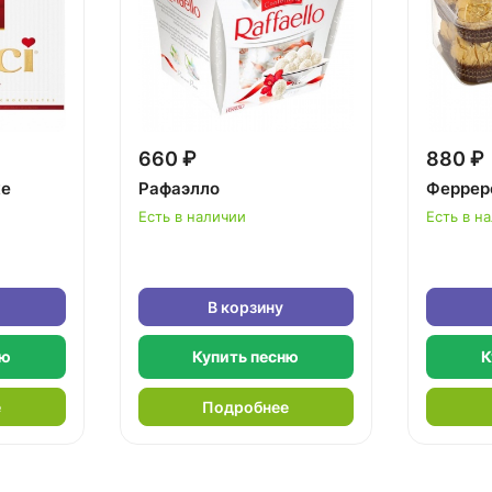
660 ₽
880 ₽
ке
Рафаэлло
Феррер
Есть в наличии
Есть в н
В корзину
ню
Купить песню
К
е
Подробнее