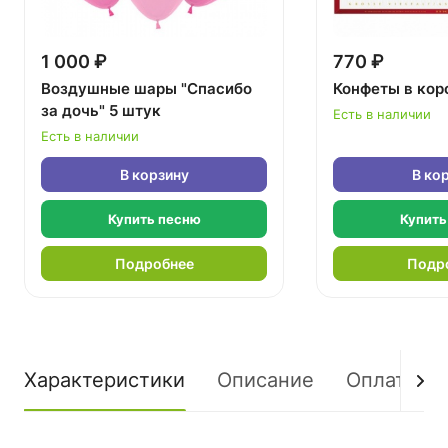
1 000 ₽
770 ₽
Воздушные шары "Спасибо
Конфеты в кор
за дочь" 5 штук
Есть в наличии
Есть в наличии
В корзину
В ко
Купить песню
Купить
Подробнее
Подр
Характеристики
Описание
Оплата