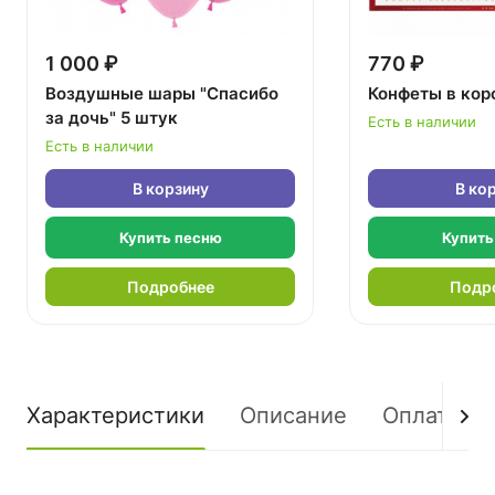
1 000 ₽
770 ₽
Воздушные шары "Спасибо
Конфеты в кор
за дочь" 5 штук
Есть в наличии
Есть в наличии
В корзину
В ко
Купить песню
Купить
Подробнее
Подр
Характеристики
Описание
Оплата