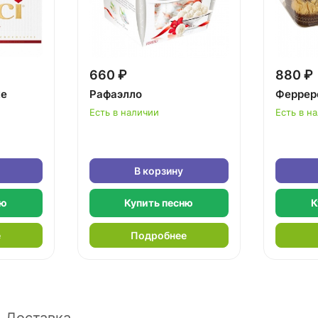
660 ₽
880 ₽
ке
Рафаэлло
Феррер
Есть в наличии
Есть в н
В корзину
ню
Купить песню
К
е
Подробнее