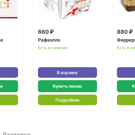
660 ₽
880 ₽
ке
Рафаэлло
Феррер
Есть в наличии
Есть в н
В корзину
ню
Купить песню
К
е
Подробнее