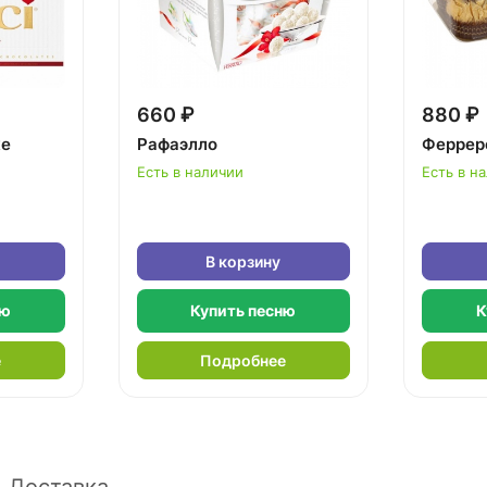
660 ₽
880 ₽
ке
Рафаэлло
Феррер
Есть в наличии
Есть в н
В корзину
ню
Купить песню
К
е
Подробнее