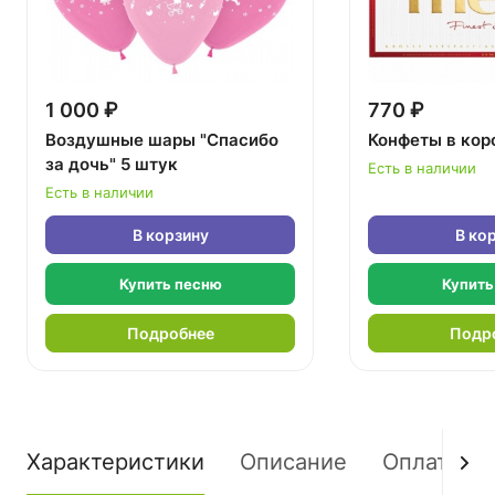
1 000 ₽
770 ₽
Воздушные шары "Спасибо
Конфеты в кор
за дочь" 5 штук
Есть в наличии
Есть в наличии
В корзину
В ко
Купить песню
Купить
Подробнее
Подр
Характеристики
Описание
Оплата