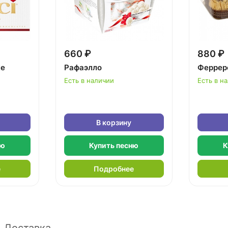
660 ₽
880 ₽
ке
Рафаэлло
Феррер
Есть в наличии
Есть в н
В корзину
ню
Купить песню
К
е
Подробнее