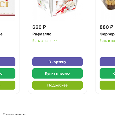
660 ₽
880 ₽
ке
Рафаэлло
Феррер
Есть в наличии
Есть в н
В корзину
ню
Купить песню
К
е
Подробнее