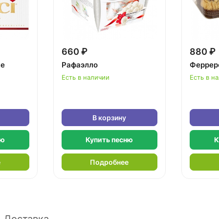
660 ₽
880 ₽
ке
Рафаэлло
Феррер
Есть в наличии
Есть в н
В корзину
ню
Купить песню
К
е
Подробнее